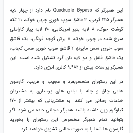
این همبرگر که Quadruple Bypass نام دارد از چهار لایه
همبرگر 225 گرمی، 3 قاشق سوپ خوری چربی خوک، 20 تکه
گوشت خوک، 8 لایه پنیر آمریکایی، 20 لایه پیاز کاراملی
سرخ شده در چربی خوک، 8 برش گوجه فرنگی، یک قاشق
سوپ خوری سس مایونز، 2 قاشق سوپ خوری سس کچاپ،
یک قاشق فلفل و دو لایه نان گرد تشکیل شده است. این
همبرگر پر ملات بیش از 9.982 کالری انرژی دارد.
در این رستوران منحصربفرد و عجیب و غریب، گارسون
هایی چاق و چله با لباس های پرستاری به مشتریان
خدمات رسانی می کنند. به مشتریانی که بیشتر از 170
کیلوگرم وزن داشته باشند همبرگر مجانی داده می شود. اگر
بتوانید تمام همبرگر مخصوص این رستوران را بخورید
گارسون ها شما را به صورت جالبی تشویق خواهند کرد.