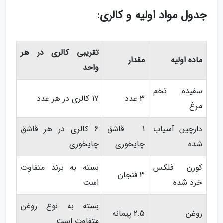
جدول مواد اولیه و کالری:
تقریبی کالری در هر
ماده اولیه
مقدار
واحد
سفیده تخم
3 عدد
17 کالری در هر عدد
مرغ
دارچین آسیاب
1 قاشق
6 کالری در هر قاشق
شده
چایخوری
چایخوری
کورن فلکس
بسته به برند متفاوت
3 فنجان
خرد شده
است
بسته به نوع روغن
روغن
2.5 پیمانه
متفاوت است