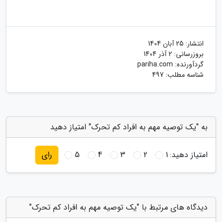
انتشار:
25 آبان 1404
بروزرسانی:
2 آذر 1404
گردآورنده:
pariha.com
شناسه مطلب: 497
به "یک توصیه مهم به افراد کم تحرک" امتیاز دهید
امتیاز دهید:
1
2
3
4
5
رای
دیدگاه های مرتبط با "یک توصیه مهم به افراد کم تحرک"