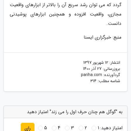
گردد که می توان رشد سریع آن را بالاتر از ابزارهای واقعیت
مجازی، واقعیت افزوده و همچنین ابزارهای پوشیدنی
دانست.
منبع: خبرگزاری ایسنا
انتشار:
12 شهریور 1397
بروزرسانی:
27 آذر 1400
گردآورنده:
pariha.com
شناسه مطلب: 314
به "گوگل هم چنان حرف اول را می زند" امتیاز دهید
امتیاز دهید:
1
2
3
4
5
رای