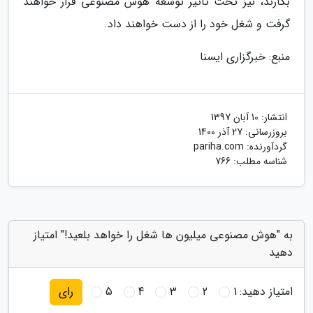
بکارند، نیز تحت تاثیر توسعه هوش مصنوعی قرار خواهند
گرفت و شغل خود را از دست خواهند داد.
منبع: خبرگزاری ایسنا
انتشار:
10 آبان 1397
بروزرسانی:
27 آذر 1400
گردآورنده:
pariha.com
شناسه مطلب: 766
به "هوش مصنوعی میلیون ها شغل را خواهد بلعید!" امتیاز
دهید
امتیاز دهید:
1
2
3
4
5
رای