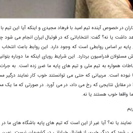
ران در خصوص آینده تیم امید با فرهاد مجیدی و اینکه آیا این تیم با 
 شانسی برای صعود به المپیک 2020 خواهد داشت یا نه؟ گفت: انتخاباتی که در فوتبال ایران انجام می شود
ایه بر اساس روابطی است که وجود دارد. این روابط باعث انتخاب 
مسئولان فدراسیون بردارد. این شرایط رویای اینکه ما دوباره بتوانیم
تباطات همواره به تیم ملی و تیم های پایه ما ضرر زده است. به جرات
ما نبوده است. مربیانی که حتی می توانستند خوب کار نمایند درگیر مس
ر مقابل نتایجی که رخ می داد، در می آورد. در صورتی که ما یک مس
 ما واقعا خوب هستند یا نه.
یم
مایند یا نه؟ آیا غیر از این است که تیم های پایه باشگاه های ما در 
 می شود که دیگر خبری از فوتبال خیابانی در کشورمان نیست. زمین 