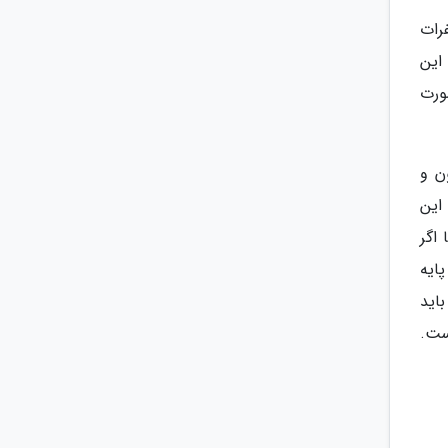
رات
این
ورت
ن و
این
اگر
ایه
باید
است.