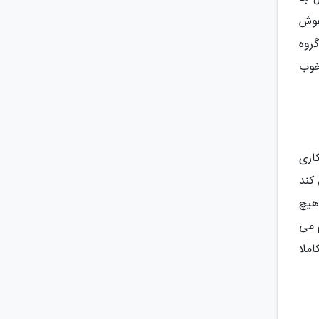
هوش
روه
 خوب
اری
کند
هیچ
 می
ملا