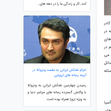
آمد، کار و زندگی ما را در دهه های...
کادر
 چه در
های
 در
 می
ائل
اعزام نفتکش ایرانی به مقصد ونزوئلا در
ئله
آیینه رسانه های اروپایی
رسیدن چهارمین نفتکش ایرانی به ونزوئلا
با واکنش گسترده رسانه های سراسر دنیا و
به ویژه اروپا همراه بوده است.
آسیا
های