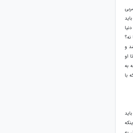
ربی
اید
نیا
نه؟
د و
 او
 به
 با
اید
نکه
 به