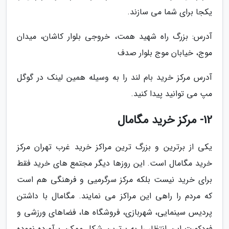
یکجا برای شما می سازند.
آدرس: ﺑﺰرگ راه ﺷﻬﯿﺪ ﻫﻤﺖ، ﺧﺮوﺟﯽ ﺑﻠﻮار ﮐﺎﺷﺎن، میدان
موج، خیابان موج بلوار صدف
آدرس مرکز خرید بام لند را به وسیله همین لینک در گوگل
مپ می توانید پیدا کنید.
12- مرکز خرید مگامال
یکی از برترین و بزرگ ترین مراکز خرید غرب تهران مرکز
خرید مگامال است. این روزها دیگر مجتمع های خرید فقط
برای خرید نیست بلکه مرکز سرگرمیی و فرهنگی هم است
که مردم را راهی این مراکز می نمایند. مگامال با داشتن
پردیس سینمایی، شهربازی، فروشگاه ها، فضاهای ورزشی و
فودکورت این انتظار را به برترین شکل ممکن برآورده نموده