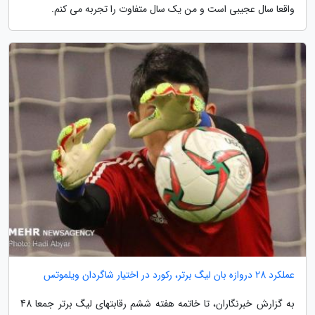
واقعا سال عجیبی است و من یک سال متفاوت را تجربه می کنم.
عملکرد 28 دروازه بان لیگ برتر، رکورد در اختیار شاگردان ویلموتس
به گزارش خبرنگاران، تا خاتمه هفته ششم رقابتهای لیگ برتر جمعا 48