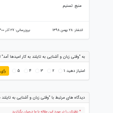
منبع: تسنیم
انتشار:
28 بهمن 1398
بروزرسانی:
27 آذر 1400
به "وقتی زبان و آشنایی به تایلند به کار امیدها آمد" ا
امتیاز دهید:
1
2
3
4
5
رای
دیدگاه های مرتبط با "وقتی زبان و آشنایی به تایلند ب
* نظرتان را در مورد این مقاله با ما درمیان بگذارید