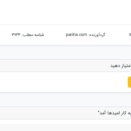
گردآورنده:
pariha.com
شناسه مطلب: 3134
متیاز دهید
ه کار امیدها آمد"