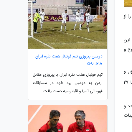
 از
 این
ع و
دومین پیروزی تیم فوتبال هفت نفره ایران
برابر اردن
وی اضافه نمود: بر این اساس طیبه استکی، زهره مظاهری، زینب قنبری، مریم حسام آبادی، سمیرا جلیلوند و ریزان دژآهنگ 6
تیم فوتبال هفت نفره ایران با پیروزی مقابل
ورزشکار اعزامی به مسابقات قهرمانی آسیا - پاسیفیک هستند که با سرمربیگری محمد بیدگلی و مربیگری مژگان کربی تا 27
اردن به دومین برد خود در مسابقات
قهرمانی آسیا و اقیانوسیه دست یافت.
د و
نات