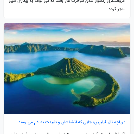
آترواسکلروز (دشوار شدن سرخرگ ها) باشد که می تواند به بیماری قلبی
منجر گردد.
دریاچه تال فیلیپین؛ جایی که آتشفشان و طبیعت به هم می رسند