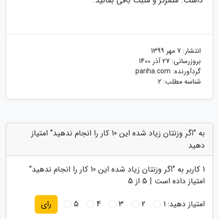
داشت. متمرکز و مثبت باقی بمانید.
انتشار:
7 مهر 1399
بروزرسانی:
27 آذر 1400
گردآورنده:
pariha.com
شناسه مطلب: 2
به "اگر وزنتان زیاد شده این 10 کار را انجام ندهید" امتیاز
دهید
1
کاربر به "
اگر وزنتان زیاد شده این 10 کار را انجام ندهید
"
امتیاز داده است |
5
از 5
امتیاز دهید:
1
2
3
4
5
رای