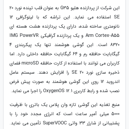
این شرکت از پردازنده هلیو G35 به عنوان قلب تپنده نورد 20
SE استفاده می نماید. این تراشه که با لیتوگرافی 12
نانومتری ساخته شده، دارای یک پردازنده هشت هسته ای
Arm Cortex-A55 و یک پردازنده گرافیکی IMG PowerVR
8320 است. این گوشی هوشمند تنها یک پیکربندی 4
گیگابایت حافظه رم و 64 گیگابایت حافظه داخلی دارد. اما
کاربران می توانند با استفاده از کارت حافظه microSD فضای
ذخیره سازی نورد 20 SE را افزایش دهند. سیستم عامل
اندروید 12 روی این گوشی هوشمند به صورت پیش فرض
نصب شده و رابط کاربری OxygenOS 12.1 را اجرا می نماید.
منبع تغذیه این گوشی تازه وان پلاس یک باتری با ظرفیت
5000 میلی آمپر ساعت است که انرژی مجدد خود را با
پشتیبانی از شارژر 33 واتی SuperVOOC تأمین می نماید.