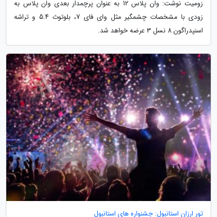
زومیت نوشت: وان پلاس 12 به عنوان پرچمدار بعدی وان پلاس به
زودی با مشخصات چشمگیر مثل وای فای 7، بلوتوث 5.4 و تراشه
اسنپدراگون 8 نسل 3 عرضه خواهد شد.
تور ارزان استانبول: جشنواره های استانبول