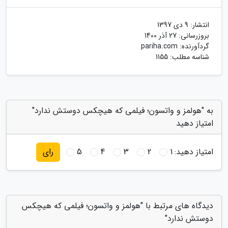
انتشار:
9 دی 1397
بروزرسانی:
27 آذر 1400
گردآورنده:
pariha.com
شناسه مطلب: 1155
به "هولمز و واتسون؛ فیلمی که هیچکس دوستش ندارد"
امتیاز دهید
امتیاز دهید:
1
2
3
4
5
رای
دیدگاه های مرتبط با "هولمز و واتسون؛ فیلمی که هیچکس
دوستش ندارد"