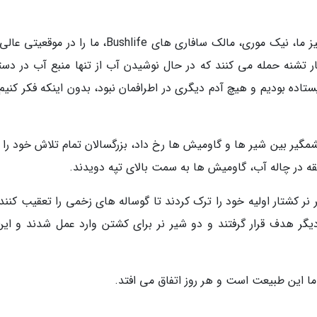
دیوید درباره این داستان گفت: راهنمای شگفت انگیز ما، نیک موری، مالک سافاری های Bushlife، ما را در 
3 شیر به 300 کیپ بوفالو بسیار تشنه حمله می کنند که در حال نوشیدن آب از تنها منبع آب در 
ده بودیم و هیچ آدم دیگری در اطرافمان نبود، بدون اینکه فکر کنیم ق
گیر بین شیر ها و گاومیش ها رخ داد، بزرگسالان تمام تلاش خود را ب
ر کشتار اولیه خود را ترک کردند تا گوساله های زخمی را تعقیب کنند.
دیگر هدف قرار گرفتند و دو شیر نر برای کشتن وارد عمل شدند و این 
 اما این طبیعت است و هر روز اتفاق می افتد.