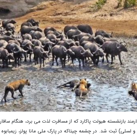
یج از طریق دیوید پینکرنل 62 ساله، کارمند بازنشسته هیولت پاکارد که از مسافرت لذت می برد، هنگام ساف
 اش (آندریا، براد و لسلی) ثبت شد. در چشمه چیتاکه در پارک ملی مانا پولز، زیمبابوه