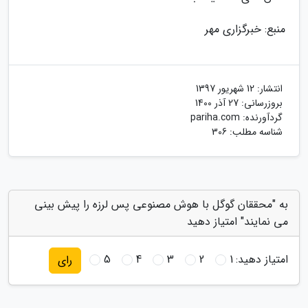
منبع: خبرگزاری مهر
انتشار:
12 شهریور 1397
بروزرسانی:
27 آذر 1400
گردآورنده:
pariha.com
شناسه مطلب: 306
به "محققان گوگل با هوش مصنوعی پس لرزه را پیش بینی
می نمایند" امتیاز دهید
امتیاز دهید:
1
2
3
4
5
رای