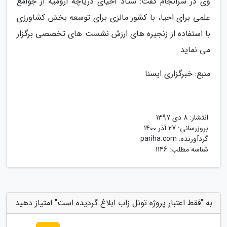
وی در سرانجام گفت: ستاد احیای دریاچه ارومیه از جوامع
علمی برای احیا، با کشور مالزی برای توسعه بخش کشاورزی
با استفاده از زنجیره های ارزش نشست های تخصصی برگزار
می نماید.
منبع: خبرگزاری ایسنا
انتشار:
8 دی 1397
بروزرسانی:
27 آذر 1400
گردآورنده:
pariha.com
شناسه مطلب: 1146
به "فقط اعتبار پروژه تونل زاب ابلاغ گردیده است" امتیاز دهید