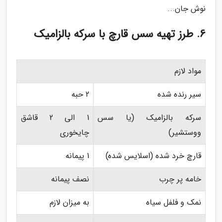
نوش جان...
6. طرز تهیه سس قارچ با سرکه بالزامیک
مواد لازم
سیر رنده شده
2 حبه
سرکه بالزامیک (یا سس
1 الی 2 قاشق
ووستشیر)
چایخوری
قارچ خرد شده (اسلایس شده)
1 پیمانه
خامه پر چرب
نصف پیمانه
نمک و فلفل سیاه
به میزان لازم