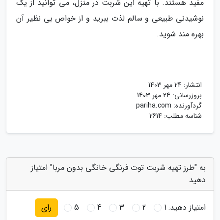
مفید هستند. با تهیه این شربت در منزل، می توانید از یک
نوشیدنی طبیعی و سالم لذت ببرید و از خواص بی نظیر آن
بهره مند شوید.
انتشار:
24 مهر 1403
بروزرسانی:
24 مهر 1403
گردآورنده:
pariha.com
شناسه مطلب: 2614
به "طرز تهیه شربت توت فرنگی خانگی بدون مربا" امتیاز
دهید
امتیاز دهید:
1
2
3
4
5
رای