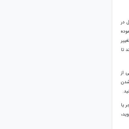
 در
موده
ییر
 تا
 از
شدن
ید.
 یا
ید،