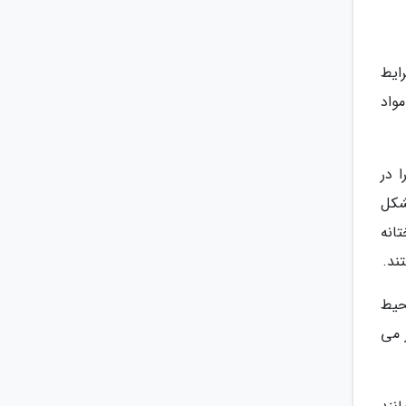
ایط
واد
 در
شکل
انه
ند.
حیط
 می