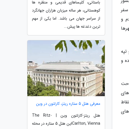
شور
باستانی، کلیساهای قدیمی و منظره ها
سفر
کوهستانی، هر ساله میزبان هزاران جهانگرد
از سراسر جهان می باشد. اما یکی از مهم
م و
ترین دغدغه ها پیش...
رها
تپه
ه و
احت
های
قاط
معرفی هتل 5 ستاره ریتز، کارلتون در وین
های
هتل ریتز-کارلتون وین | The Ritz-
Carlton, Viennaاین هتل 5 ستاره در محله