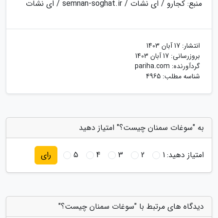
منبع: کجارو / ای نشات / semnan-soghat.ir / ای نشات
انتشار:
17 آبان 1403
بروزرسانی:
17 آبان 1403
گردآورنده:
pariha.com
شناسه مطلب: 4965
به "سوغات سمنان چیست؟" امتیاز دهید
امتیاز دهید:
1
2
3
4
5
رای
دیدگاه های مرتبط با "سوغات سمنان چیست؟"