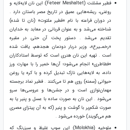
فطیر مشلتت (Feteer Meshaltet): این نان لایه‌لایه و
روغنی، ریشه‌هایی عمیق در تاریخ مصر باستان دارد .
در دوران فراعنه با نام «فطیر ملتوت» (نان تا شده)
شناخته می‌شد و به عنوان قربانی در معابد به خدایان
تقدیم می‌شد . دستور پخت آن حتی در مقبره
«رخمـیرع»، وزیر دربار دودمان هجدهم، یافت شده
است . تهیه این نان هنری است که توسط استادکاران
«فطاطری» انجام می‌شود؛ آن‌ها خمیر را با مهارت ورز
داده، به لایه‌هایی نازک تبدیل کرده و با کره یا روغن
حیوانی (سمنه) روی هم تا می‌کنند . فطیر نماد برجسته
مهمان‌نوازی است و در جشن‌ها و عروسی‌ها سرو
می‌شود . این نان به صورت ساده با عسل و پنیر یا به
صورت شکم‌پر با گوشت و پنیر (که به آن پیتزای مصری
هم می‌گویند) خورده می‌شود .
ملوخیه (Molokhia): این سوپ غلیظ و سبزرنگ که