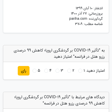
انتشار:
10 آبان 1399
بروزرسانی:
27 آذر 1400
گردآورنده:
pariha.com
شناسه مطلب: 3709
به "تأثیر COVID-19 بر گردشگری اروپا؛ کاهش 99 درصدی
رزرو هتل در فرانسه" امتیاز دهید
امتیاز دهید:
1
2
3
4
5
رای
دیدگاه های مرتبط با "تأثیر COVID-19 بر گردشگری اروپا؛
کاهش 99 درصدی رزرو هتل در فرانسه"