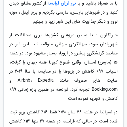
با ما همراه باشید و با
تور ارزان فرانسه
از کشور عشاق دیدن
کنید و در شهرهای پاریس، مارسی بگردیم و برج ایفل ، موزه
لوور و دیگر جذابیت های این شهر زیبا را ببینیم
خبرنگاران - با بستن مرزهای کشورها برای محافظت از
شهروندان خود، جهانگردی جهانی متوقف شد. این امر در
مقاصد گردشگری پیشرو در اروپا، بسیار مشهود بود. در هفته
15 (مارس) امسال، وقتی شیوع کرونا همه جهان را گرفت،
اسپانیا 97٪ کاهش در رزروها را در مقایسه با ساا 2019 در
سایت های معروف مانند Airbnb، Expedia و
Booking.com تجربه کرد. فرانسه در همین بازه زمانی 99٪
کاهش را تجربه نموده است.
در اسپانیا در هفته 26 سال 2020 فقط 16٪ کاهش رزرو ثبت
شده است در حالی که فرانسه در هفته 27 تنها 13٪ کاهش