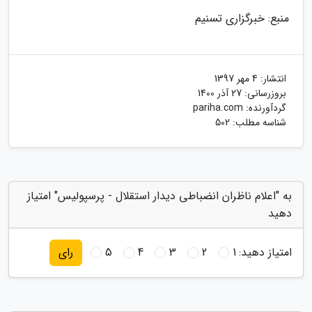
منبع: خبرگزاری تسنیم
انتشار:
4 مهر 1397
بروزرسانی:
27 آذر 1400
گردآورنده:
pariha.com
شناسه مطلب: 502
به "اعلام ناظران انضباطی دیدار استقلال - پرسپولیس" امتیاز
دهید
امتیاز دهید:
1
2
3
4
5
رای