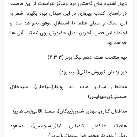
دچار اشتباه های فاحشی بود وهرگز نتوانست از این فرصت
در راستای کسب پیروزی در این میدان بهره بگیرد. شفر با
این سبک و سیاق قطعا با استقلال موفق نخواهد شد و
احتمالا این فصل، آخرین فصل حضورش روی نیمکت آبی ها
خواهد بود.
تیم منتخب هفته دهم لیگ برتر (3-3-4)
دروازه بان: کوروش ملکی(سپیدرود)
مدافعان میانی: عزت الله پورقاز(سپاهان)، سیدجلال
حسینی(پرسپولیس)
مدافعان کناری: مهدی شیری(پیکان)، سعید آقایی(سپاهان)
هافبک ها:کمال کامیابی نیا(پرسیولیس)، مسعود
ریگی(پدیده)، محمدرضا سلیمانی(سایپا)