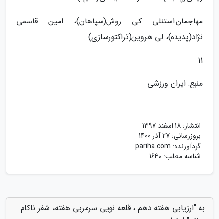
مهاجمان:استنلی کی روش(سپاهان)، امین قاسمی
نژاد(پدیده)، لی هروین(تراکتورسازی)
11
منبع: ایران ورزشی
انتشار:
18 اسفند 1397
بروزرسانی:
27 آذر 1400
گردآورنده:
pariha.com
شناسه مطلب: 1640
به "ارزیابی هفته دهم ، قلعه نویی سرمربی هفته، شفر ناکام