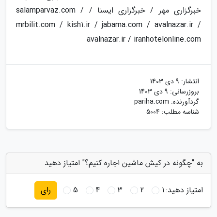
خبرگزاری مهر / خبرگزاری ایسنا / salamparvaz.com /
mrbilit.com / kish1.ir / jabama.com / avalnazar.ir /
avalnazar.ir / iranhotelonline.com
انتشار:
9 دی 1403
بروزرسانی:
9 دی 1403
گردآورنده:
pariha.com
شناسه مطلب: 5004
به "چگونه در کیش ماشین اجاره کنیم؟" امتیاز دهید
امتیاز دهید:
1
2
3
4
5
رای