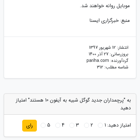
موبایل روانه خواهند شد.
منبع: خبرگزاری ایسنا
انتشار:
12 شهریور 1397
بروزرسانی:
27 آذر 1400
گردآورنده:
pariha.com
شناسه مطلب: 312
به "پرچمداران جدید گوگل شبیه به آیفون 10 هستند" امتیاز
دهید
امتیاز دهید:
1
2
3
4
5
رای