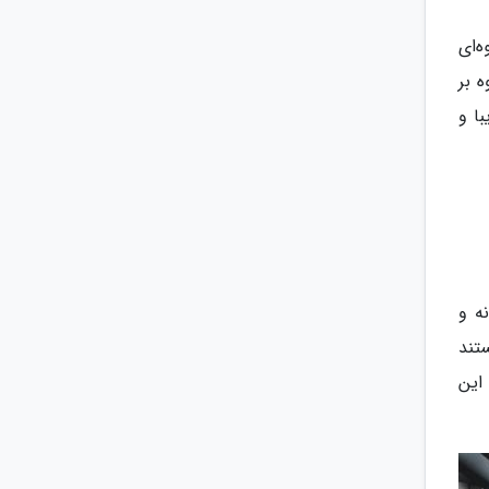
‌ای
 بر
ا و
ه و
تند
این