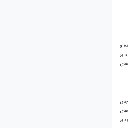
ه و
 بر
های
جای
های
ه بر