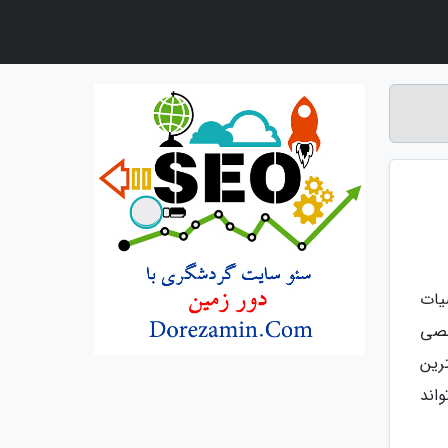
یات
خصی
ترین
اند