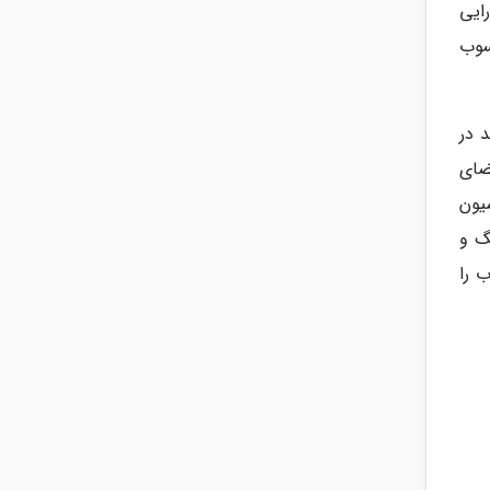
ایی
سوب
 در
ضای
یون
گ و
 را