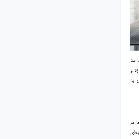
ا مد
ه و
 به
 در
ه‌ای