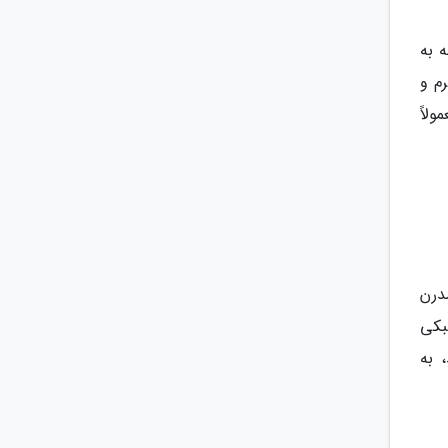
 به
م و
لاً
درن
بکی
 به