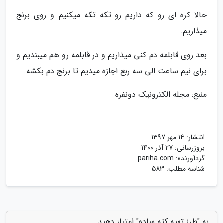
حالا کره ای رو که داریم رو تکه تکه میکنیم و روی برنج
میذاریم.
بعد روی قابلمه دم کنی میذاریم و در قابلمه رو هم میبندیم و
برای نیم ساعت الی سه ربع اجازه میدیم تا برنج دم بکشه.
منبع: مجله الکترونیک دونفره
انتشار:
14 مهر 1397
بروزرسانی:
27 آذر 1400
گردآورنده:
pariha.com
شناسه مطلب: 583
به "طرز تهیه کته ساده" امتیاز دهید