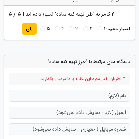
2
کاربر به "
طرز تهیه کته ساده
" امتیاز داده اند |
5
از 5
امتیاز دهید:
1
2
3
4
5
رای
دیدگاه های مرتبط با "طرز تهیه کته ساده"
* نظرتان را در مورد این مقاله با ما درمیان بگذارید