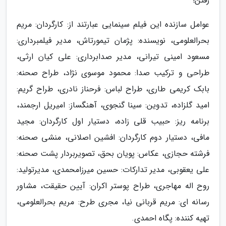
رفتن!
عوامل سازنده این فیلم سینمایی عبارتند از: کارگردان: مریم
بحرالعلومی، نویسنده: پژمان تیمورتاش، مدیر فیلمبرداری:
مسعود امینی تیرانی، مدیر صدابرداری: علی کیان ارثی،
طراحی و ترکیب صدا: محمود موسوی نژاد، طراح صحنه:
بابک کریمی طاری، طراح لباس: فرحناز نادری، طراح گریم:
امید گلزاده، تدوین: سینا گنجوی، آهنگساز: امیریل ارجمند،
برنامه ریز: حبیب قلی زاده، دستیار اول کارگردان: مجید
مافی، دستیار دوم کارگردان: افشین اصلانی، منشی صحنه:
فرشته حجازی، عکاس: پویان بحق، تصویربردار پشت صحنه:
علی یعقوبی، مدیر تدارکات: حسین میرزامحمدی، مدیرتولید:
روح اله مهاجری، طراح پوستر اکران: آیین حقیقت، مشاور
رسانه ای: مریم قربانی نیا، مجری طرح: مریم بحرالعلومی،
تهیه کننده: پگاه احمدی.