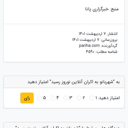
منبع: خبرگزاری پانا
انتشار:
7 اردیبهشت 1401
بروزرسانی:
7 اردیبهشت 1401
گردآورنده:
pariha.com
شناسه مطلب: 4590
به "شهربانو به اکران آنلاین نوروز رسید" امتیاز دهید
امتیاز دهید:
1
2
3
4
5
رای