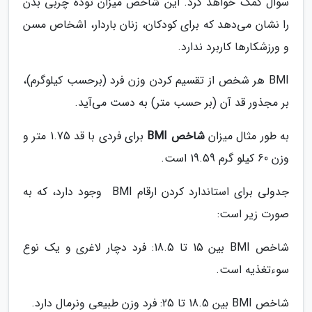
سوال کمک خواهد کرد. این شاخص میزان توده چربی بدن
را نشان می‌دهد که برای کودکان، زنان باردار، اشخاص مسن
و ورزشکار‌ها کاربرد ندارد.
BMI هر شخص از تقسیم کردن وزن فرد (برحسب کیلوگرم)،
بر مجذور قد آن (بر حسب متر) به دست می‌آید.
به طور مثال میزان
شاخص BMI
برای فردی با قد 1.75 متر و
وزن 60 کیلو گرم 19.59 است.
جدولی برای استاندارد کردن ارقام BMI وجود دارد، که به
صورت زیر است:
شاخص BMI بین 15 تا 18.5: فرد دچار لاغری و یک نوع
سوءتغذیه است.
شاخص BMI بین 18.5 تا 25: فرد وزن طبیعی ونرمال دارد.