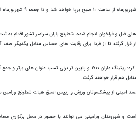
شیرکوند اضافه نمود: مسابقات در روز چهارشنبه 7 شهریورماه از ساعت 10 صبح برپا خواهد ش
 های قبل و فراخوان انجام شده، شطرنج بازان سراسر کشور اقدام به ثبت
ر قرار گرفته تا از فردا برای رقابت های حساس مقابل یگدیگر صف آر
رییس اداره ورزش و جوانان شهرستان ورامین اظهار کرد: ریتینگ داران 1700 و پایین تر برای کسب عنوان های برتر و
مقابل هم قرار خواهند گرفت.
م احمد امینی از پیشکسوتان ورزش و رییس اسبق هیات شطرنج ورامین م
است و شهروندان ورامینی می توانند با حضور در محل برگزاری مساب