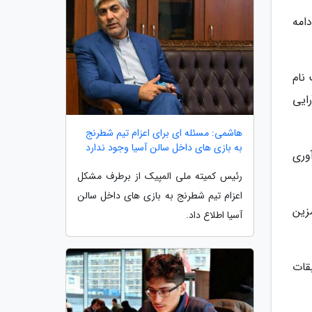
د و تا جمعه 9 شهریورماه ادامه
 نام
ایی
هاشمی: مسئله ای برای اعزام تیم شطرنج
به بازی های داخل سالن آسیا وجود ندارد
 جمع آوری
رئیس کمیته ملی المپیک از برطرف مشکل
اعزام تیم شطرنج به بازی های داخل سالن
زین
آسیا اطلاع داد.
قات