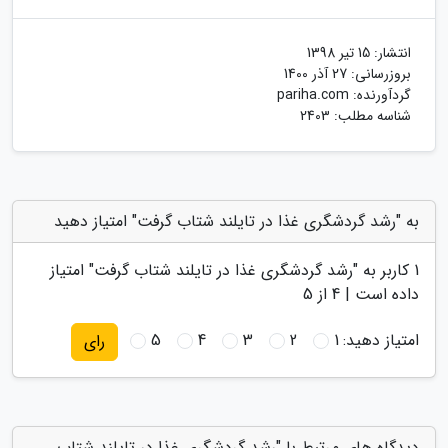
انتشار:
15 تیر 1398
بروزرسانی:
27 آذر 1400
گردآورنده:
pariha.com
شناسه مطلب: 2403
به "رشد گردشگری غذا در تایلند شتاب گرفت" امتیاز دهید
1
کاربر به "
رشد گردشگری غذا در تایلند شتاب گرفت
" امتیاز
داده است |
4
از 5
امتیاز دهید:
1
2
3
4
5
رای
دیدگاه های مرتبط با "رشد گردشگری غذا در تایلند شتاب