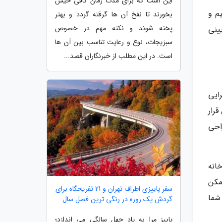
این است که برای مدت زمان کافی خیس
م و
بخورند تا نفخ آن ها گرفته گردد و بهتر
پخته شوند و نکته مهم در خصوص
ینی
سبزیجات، نوع و رعایت تناسب بین آن ها
است. در این مطلب از خبرنگاران قصد...
ایی
رار
احی
انه
مکن
سفر پاییزی اطراف تهران و 21 تفریحگاه برای
 شما
گردش یک روزه در رنگی ترین فصل سال
پاییز مرا به یاد چهل سالگی می اندازد؛