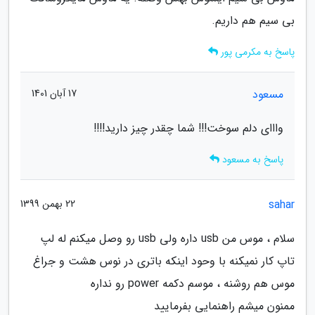
بی سیم هم داریم.
پاسخ به مکرمی پور
مسعود
17 آبان 1401
وااای دلم سوخت!!! شما چقدر چیز دارید!!!!
پاسخ به مسعود
sahar
22 بهمن 1399
سلام ، موس من usb داره ولی usb رو وصل میکنم له لپ
تاپ کار نمیکنه با وحود اینکه باتری در نوس هشت و جراغ
موس هم روشنه ، موسم دکمه power رو نداره
ممنون میشم راهنمایی بفرمایید