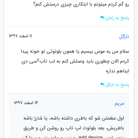
رو گم کردم میتونم با ابتکاری چیزی درستش کنم?
پاسخ به رامان
نازگل
11 اسفند 1397
سلام من یه موس بیسیم یا همون بلوتوثی تو خونه پیدا
کردم.الان چطوری باید وصلش کنم به لب تاب؟سی دی
ایناهم نداره
پاسخ به نازگل
مریم
14 اسفند 1397
اول مطمئن شو که باطری داشته باشه، یا شارژ باشه
باطریش، بعد بلوتوث لپ تاپ رو روشن کن و طریق
منوی اون، add device رو بزن و ماوست رو پیدا کن