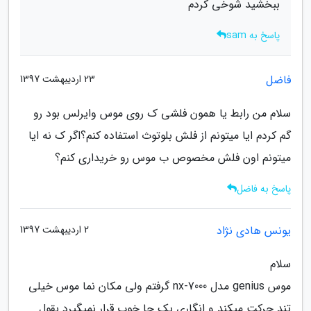
ببخشید شوخی کردم
پاسخ به sam
فاضل
23 اردیبهشت 1397
سلام من رابط یا همون فلشی ک روی موس وایرلس بود رو
گم کردم ایا میتونم از فلش بلوتوث استفاده کنم؟اگر ک نه ایا
میتونم اون فلش مخصوص ب موس رو خریداری کنم؟
پاسخ به فاضل
یونس هادی نژاد
2 اردیبهشت 1397
سلام
موس genius مدل 7000-nx گرفتم ولی مکان نما موس خیلی
تند حرکت میکند و انگاری یک جا خوب قرار نمیگیرد بقول