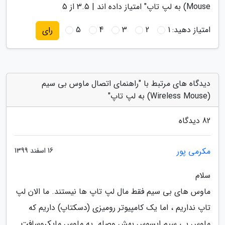
Mouse) به لپ تاپ
" امتیاز داده اند |
3.5
از 5
امتیاز دهید:
1
2
3
4
5
رای
دیدگاه های مرتبط با "راهنمای اتصال ماوس بی سیم
(Wireless Mouse) به لپ تاپ"
82 دیدگاه
مکرمی پور
16 اسفند 1399
سلام
ماوس های بی سیم فقط مال لپ تاپ ها نیستند. ما الان لپ
تاپ نداریم ، اما یک کامپیوتر رومیزی (دسکتاپ) داریم که
ماوس بی سیم ایسوس بهش وصله. یه ماوس مایکروسافت