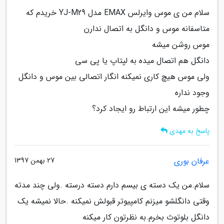
سلام من ی موس وایرلس EMAX مدل YJ-M29 خریدم که
متاسفانه موس و دانگل به اتصال ندارن
موس روشن میشه
دانگل هم اتصال میده به لپتاپ یا پی سی
ولی موس هیچ کاری نمیکنه انگار اتصالی بین موس و دانگل
وجود نداره
چطور میشه این ارتباط رو ایجاد کرد؟
پاسخ به مهدی
عرفان بوری
27 بهمن 1397
سلام.من یک دسته ی بیسم دارم دسته درسته .ولی چند مدته
وقتی دانگلشو میزنم کامپیوتر قبولش نمیکنه .حالا نمیشه یک
دانگل بلوتوث بخرم.به نظرتون کار میکنه