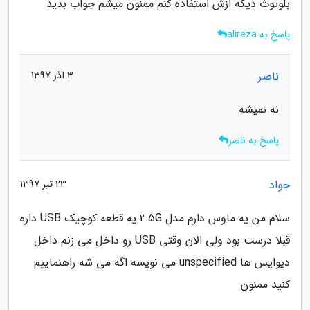
بلوتوث دیگه ازش استفاده کنم ممنون میشم جواب بدید
پاسخ به alireza
ناصر
3 آذر 1397
نه نمیشه
پاسخ به ناصر
جواد
23 تیر 1397
سلام من یه ماوس دارم مدل 2.5G یه قطعه کوچیک USB داره
قبلا درست بود ولی الان وقتی USB رو داخل می زنم داخل
دیوایس ها unspecified می نویسه اگه می شه راهنماییم
کنید ممنون