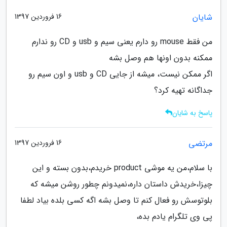
شایان
16 فروردین 1397
من فقط mouse رو دارم یعنی سیم و usb و CD رو ندارم
ممکنه بدون اونها هم وصل بشه
اگر ممکن نیست، میشه از جایی CD و usb و اون سیم رو
جداگانه تهیه کرد؟
پاسخ به شایان
مرتضی
16 فروردین 1397
با سلام،من یه موشی product خریدم،بدون بسته و این
چیزا،خریدش داستان داره،نمیدونم چطور روشن میشه که
بلوتوسش رو فعال کنم تا وصل بشه اگه کسی بلده بیاد لطفا
پی وی تلگرام یادم بده،