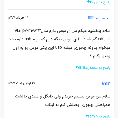
پاسخ به جواد
محمدرضااااااا
19 خرداد 1397
سلام ببخشید میگم من ی موس دارم مدلpv-mv823 حالا
این usbگم شده اما ی موس دیگه دارم که اونم usb داره حالا
میخوام بدونم چجوری میشه usb این یکی موس رو به اون
وصل بکنم ؟
پاسخ به محمدرضااااااا
amin
26 اردیبهشت 1397
سلام من موس بیسیم خریدم ولی دانگل و سیدی نداشت
همراهش چجوری وصلش کنم به لبتاب
پاسخ به amin