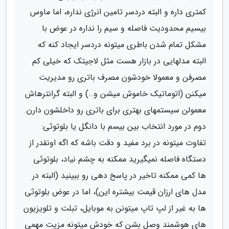
کمتری داره و البته دردسر تامین انرژی نداره، اما ماوس
بیسیم محدودیت فاصله و سیم را نداره در عوض با
مشکل تمام شدن باطری میتونه دردسر ایجاد کنه که
البته مدلهایی در بازار هست مثل لاجیتک که خیلی کم
مصرفن و معمولا خودشون مصرف باتری رو مدیریت
میکنن (اتوماتیک خاموش میشن و..) و البته گرانترهاش
معمولن سیستمهای بهتری برای باتری رو داخلشون دارن.
دوم در مورد انتخاب بین بیسم با دانگل یا بلوتوثی:
تفاوت میتونه در برد مفید و دقت باشه که اگه اونقدر از
دستگاه فاصله نمیگیرید ممکنه به چشم نیاد، بلوتوثی
ها کمی ممکنه تاخیر در پاسخ دهی رو ببینید (البته در
مدل های ارزان قیمت بیشتره این)، اما در عوض بلوتوثی
ها به غیر از لپ تاپ میتونن به موبایل، تبلت و تلویزیون
های هوشمند وصل بشن که خودش میتونه مزیت مهمی