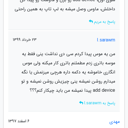
داخلش، ماوس وصل میشه به لپ تاپ به همین راحتی
پاسخ به مریم
I.sarawm
23 خرداد 1399
من یه موس پیدا کردم سی دی نداشت ینی فقط یه
موسه باتری زدم مطمئنم باتری کار میکنه ولی موس
انگاری خاموشه یه دکمه داره هرچی میزنمش یا نگه
میدارم روشن نمیشه ینی چیزیش روشن نمیشه و تو
add device پیدا نمیشه من باید چیکار کنم؟؟؟
پاسخ به I.sarawm
مهدی
6 اسفند 1397