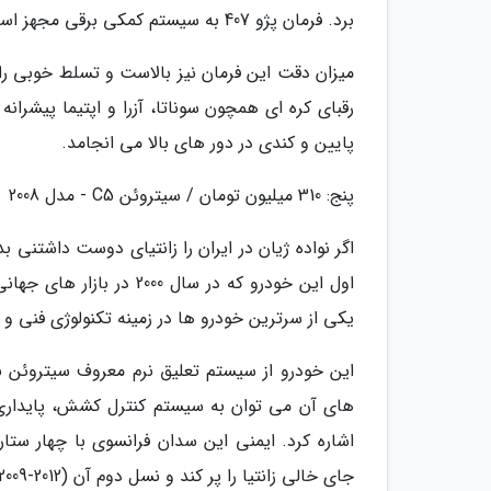
برد. فرمان پژو 407 به سیستم کمکی برقی مجهز است و به راحتی زیر دستان راننده به گردش در می آید.
پایین و کندی در دور های بالا می انجامد.
پنج: 310 میلیون تومان / سیتروئن C5 - مدل 2008
یکی از سرترین خودرو ها در زمینه تکنولوژی فنی و
این خودرو از سیستم تعلیق نرم معروف سیتروئن بهر
های آن می توان به سیستم کنترل کشش، پایداری، 
جای خالی زانتیا را پر کند و نسل دوم آن (2012-2009) با وجود بهبود نمای ظاهری نتوانست پیروزیت چندانی کسب کند.