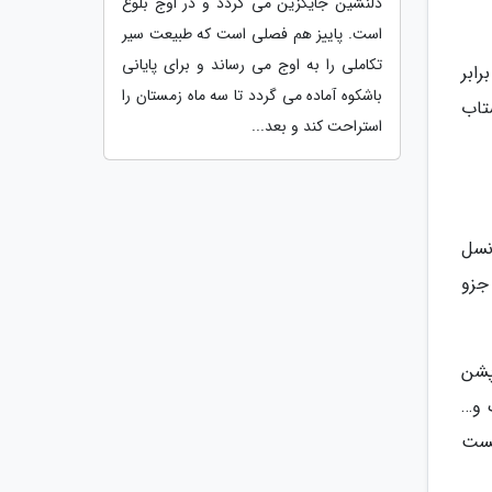
دلنشین جایگزین می گردد و در اوج بلوغ
است. پاییز هم فصلی است که طبیعت سیر
تکاملی را به اوج می رساند و برای پایانی
 راننده فراهم می کند. با این حال بزرگ ترین نقطه ضعف 407 در برابر
باشکوه آماده می گردد تا سه ماه زمستان را
به شتاب
استراحت کند و بعد...
پای نسل
ر زمان عرضه خود جزو
پشن
 و…
ود خود نتوانست