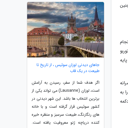
نین
جام
که نسخه توربو
ه پایه
جاهای دیدنی لوزان سوئیس ، از تاریخ تا
طبیعت در یک قاب
اگر هدف شما از سفر، رسیدن به آرامش
انه
است، لوزان (Lausanne) می تواند یکی از
 شتاب ناامیدکننده 11.5 ثانیه ای را به
برترین انتخاب ها باشد. این شهر دیدنی در
کمه
کشور سوئیس قرار گرفته است و با خانه
های رنگارنگ، طبیعت سرسبز و منظره خیره
کننده دریاچه ژنو معروفیت یافته است.