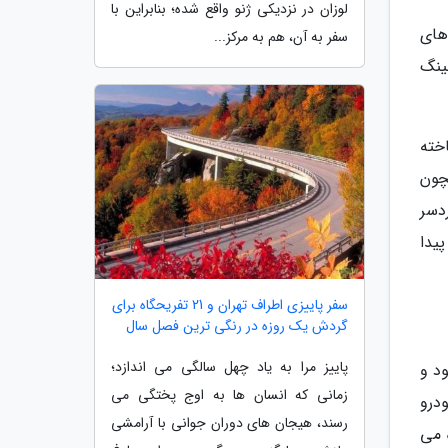
لوزان در نزدیکی ژنو واقع شده؛ بنابراین با
 های
سفر به آن، هم به مرکز...
ینگ
خته
چون
دسر
یدا
سفر پاییزی اطراف تهران و 21 تفریحگاه برای
گردش یک روزه در رنگی ترین فصل سال
پاییز مرا به یاد چهل سالگی می اندازد؛
ود و
زمانی که انسان ها به اوج پختگی می
ن خودرو
رسند، هیجان های دوران جوانی با آرامشی
ه می