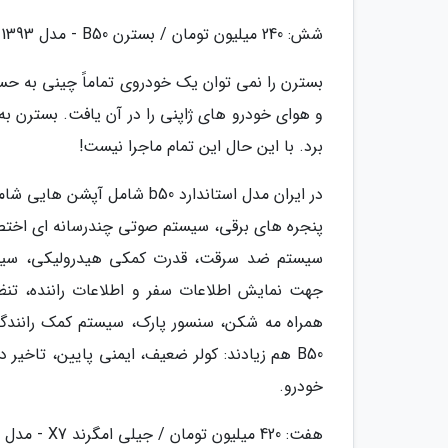
شش: 240 میلیون تومان / بسترن B50 - مدل 1393
بسترن را نمی توان یک خودروی تماماً چینی به حسا
برد. با این حال این تمام ماجرا نیست!
جهت نمایش اطلاعات سفر و اطلاعات راننده، تنظی
B50 هم زیادند: کولر ضعیف، ایمنی پایین، تاخی
خودرو.
هفت: 420 میلیون تومان / جیلی امگرند X7 - مدل 2014