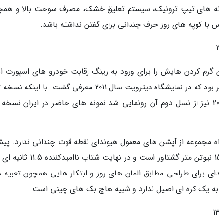
مونه های تیپ ترونیک، سیستم تعلیق خشک، مصرف سوخت بالا و همچ
با کوپه های روز حرف چندانی برای گفتن نداشته باشد.
گرم کردن هایش را برای ورود به رینگ رقابت خودرو های اسپورت ان
می داد. حاصل هاچ بکی خوش سیما به نام ولوستر بود که در نمایشگاه دیترویت سال 2011 معرفی گشت. با این
نیز درست یک سال بعد به بازار آمد و در سال 2018 نیز از نسل دوم آن رونمایی شد نمونه های حاضر در ایران نسخ
اه مجموعه از آپشن های معمول هیوندای نقطه قوت چندانی ندارد. پیشر
1.6 لیتری آن قادر به تولید تنها 128 اسب بخار و 157 نیوتن متر گشتاور است و در نهایت
ای برای طراحی مطابق المان های روز و ابتکار هایی همچون تعبیه د
ه یک کره ای اصیل ندارد و شبیه هاچ بک های چینی است.