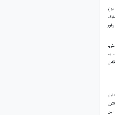
ز نوع
اقه
فور
خش،
 به
ابل
 این دلیل
 اتوماتیک با کنترل
 این