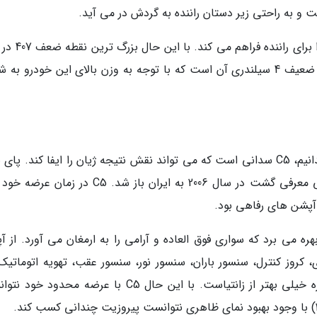
میزان دقت این فرمان نیز بالاست و تسلط خوبی را برای
رقبای کره ای همچون سوناتا، آزرا و اپتیما پیشرانه ضعیف 4 سیلندری آن است که با توجه به وزن بالای این خودرو 
اگر نواده ژیان در ایران را زانتیای دوست داشتنی بدانیم، C5 سدانی است که می تواند نقش نتیجه ژیان را ایفا کند. 
اول این خودرو که در سال 2000 در بازار های جهانی معرفی گشت در سال 2006 به ایران باز شد. C5 د
 آپشن های رفاهی بود.
ه می برد که سواری فوق العاده و آرامی را به ارمغان می آورد. از آ
کروز کنترل، سنسور باران، سنسور نور، سنسور عقب، تهویه اتوماتیک
اشاره کرد. ایمنی این سدان فرانسوی با چهار ستاره خیلی بهتر از زانتیاست. با این حال C5 با عرضه محد