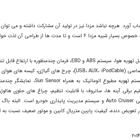
ب آورد. هرچه نباشد مزدا نیز در تولید آن مشارکت داشته و می توان 
و هوای خودرو های ژاپنی را در آن یافت. بسترن به خصوص بسیار شبیه مزدا 6 است و تا مدت ها از طراحی آن 
در ایران مدل استاندارد b50 شامل آپشن هایی شامل تهویه هوا، سیستم ABS و EBD، فرمان چندمنظوره با ارتفاع
پنجره های برقی، سیستم صوتی چندرسانه ای اختصاصی (USB، AUX، iPodCable)، چرخ های آلیاژی، کیسه های
سیستم ضد سرقت، قدرت کمکی هیدرولیکی، سیستم تهویه مطبوعِ اتوماتیک به همراه un Sensor
م برقی آینه ها، سانروف با قابلیت تنظیم، چراغ های جلوی هالوژن
همراه مه شکن، سنسور پارک، سیستم کمک رانندگی Auto Cruiser و سیستم مدیریت پایداری خودرو است. البته 
ر در تعویض دنده، کیفیت پایین متریال کابین و موتور ضعیف نسبت به ا