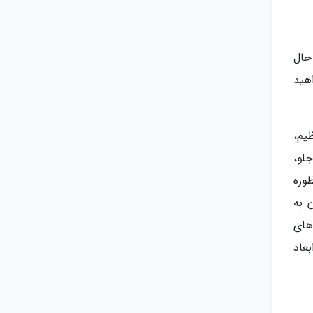
حال
لذت خواهید
 قابل تنظیم،
 هوای جلو،
S، نمایشگر چندمنظوره
 به
باگ های
بعاد