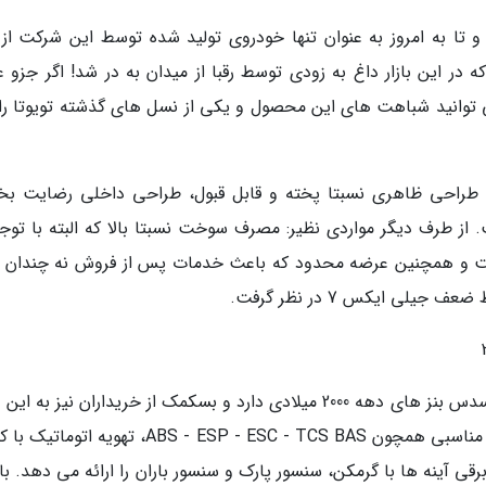
گرند X7 در سال 2007 تولید شد و تا به امروز به عنوان تنها خودروی تولید شده توسط این شرکت ا
ر این بازار داغ به زودی توسط رقبا از میدان به در شد! اگر جزو عل
ی توانید شباهت های این محصول و یکی از نسل های گذشته تویوتا راو
ن طراحی ظاهری نسبتا پخته و قابل قبول، طراحی داخلی رضایت ب
ز طرف دیگر مواردی نظیر: مصرف سوخت نسبتا بالا که البته با توجه
گرفت و همچنین عرضه محدود که باعث خدمات پس از فروش نه چندان ق
لی ایکس 7 در نظر گرفت.
این سدان فول سایز کره ای شباهت بسکمک به مرسدس بنز های دهه 2000 میلادی دارد و بسکمک از خریداران نیز به
عاشق آن شدند. اپیروس کابین جادار و آپشن های مناسبی همچون ABS - ESP - ESC - TCS BAS، تهویه
ی آینه ها با گرمکن، سنسور پارک و سنسور باران را ارائه می دهد. با