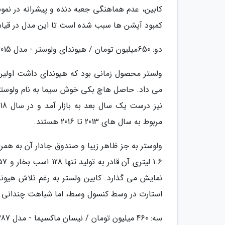
کابین، عدم هماهنگی جعبه دنده و پیشرانه در ن
کمبود آپشن ها سبب شده است تا این مدل در قیاس 
دو: 650میلیون تومان / هیوندای ولوستر - مدل 2015
ولستر محصول زمانی بود که هیوندای داشت اولین 
مربوط به سال های 2013 تا 2016 هستند.
ولوستر به جز ظاهر زیبا و صندوق جادار آن به همر
نمایش می گذارد. کابین ولستر به رغم تلاش هیوند
استارت در وسط کنسول وسط، اما شباهت چندانی ب
سه: 460 میلیون تومان / نیسان ماکسیما - مدل 1387