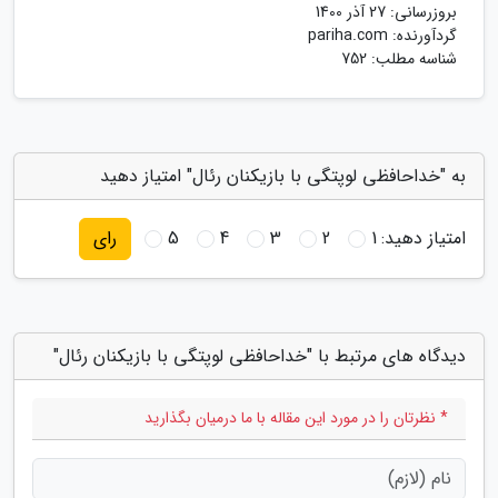
بروزرسانی:
27 آذر 1400
گردآورنده:
pariha.com
شناسه مطلب: 752
به "خداحافظی لوپتگی با بازیکنان رئال" امتیاز دهید
امتیاز دهید:
1
2
3
4
5
رای
دیدگاه های مرتبط با "خداحافظی لوپتگی با بازیکنان رئال"
* نظرتان را در مورد این مقاله با ما درمیان بگذارید