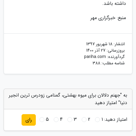
داشته باشد.
منبع: خبرگزاری مهر
انتشار:
18 شهریور 1397
بروزرسانی:
27 آذر 1400
گردآورنده:
pariha.com
شناسه مطلب: 388
به "جهنم دلالان برای میوه بهشتی، گمنامی زودرس ترین انجیر
دنیا" امتیاز دهید
امتیاز دهید:
1
2
3
4
5
رای