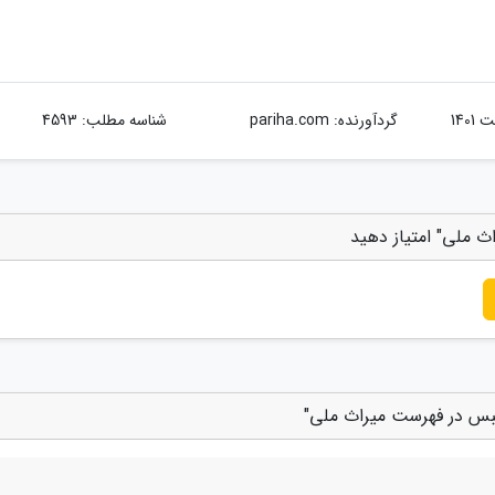
گردآورنده:
pariha.com
شناسه مطلب: 4593
 ملی" امتیاز دهید
طبس در فهرست میراث ملی"