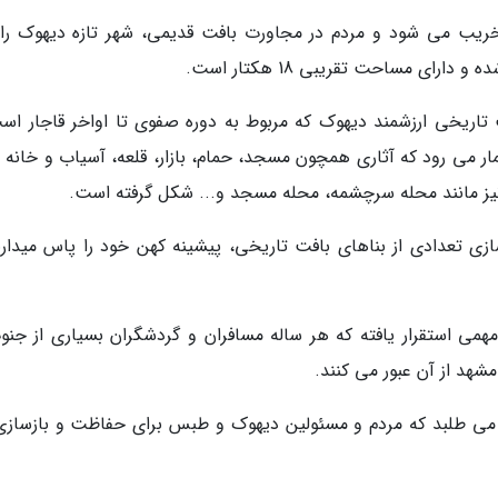
ه مال اندوز گفت: دیهوک براثر زلزله 1357 تخریب می شود و مردم در مجاورت بافت قدیمی، شهر تازه دیهوک
ای مساحت تقریبی 18 هکتار است.
ت تاریخی ارزشمند دیهوک که مربوط به دوره صفوی تا اواخر قاجار است
ر می رود که آثاری همچون مسجد، حمام، بازار، قلعه، آسیاب و خانه 
 نیز مانند محله سرچشمه، محله مسجد و... شکل گرفته است.
سازی تعدادی از بناهای بافت تاریخی، پیشینه کهن خود را پاس میدارن
می استقرار یافته که هر ساله مسافران و گردشگران بسیاری از جنو
هد از آن عبور می کنند.
 می طلبد که مردم و مسئولین دیهوک و طبس برای حفاظت و بازسازی