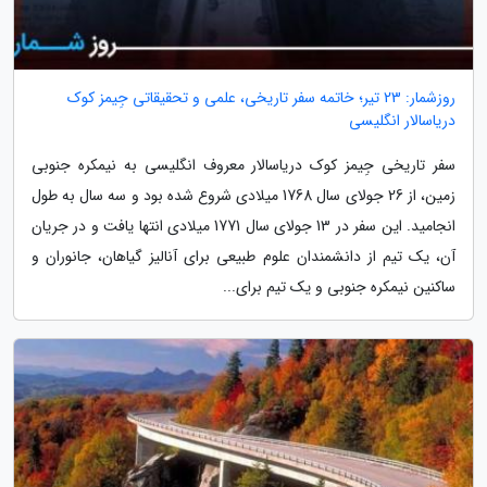
روزشمار: 23 تیر؛ خاتمه سفر تاریخی، علمی و تحقیقاتی جِیمز کوک
دریاسالار انگلیسی
سفر تاریخی جِیمز کوک دریاسالار معروف انگلیسی به نیمکره جنوبی
زمین، از 26 جولای سال 1768 میلادی شروع شده بود و سه سال به طول
انجامید. این سفر در 13 جولای سال 1771 میلادی انتها یافت و در جریان
آن، یک تیم از دانشمندان علوم طبیعی برای آنالیز گیاهان، جانوران و
ساکنین نیمکره جنوبی و یک تیم برای...