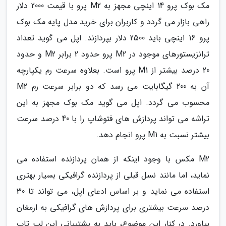
مک بوک پرو 14 اینچی مجهز به M2 پرو با قیمت 2000 دلار
راهی بازار می گردد و کاربران برای خرید مدل پایه مک بوک
پرو 16 اینچی باید 2500 دلار بپردازند. اپل می گوید تعداد
ترانزیستورهای موجود در M2 پرو حدود 2 برابر M2 و حدود
20 درصد بیشتر از M1 پرو است. بعلاوه سرعت رم یکپارچه
آن به 200 گیگابایت می رسد که دو برابر سرعت رم M2
محسوب می گردد. اپل می گوید مک بوک مجهز به این
تراشه می تواند پردازش های فتوشاپ را با 40 درصد سرعت
بیشتر نسبت به M1 پرو انجام دهد.
M2 مکس با وجود اینکه از همان پردازنده استفاده می
نماید، اما مانند نسل قبلی از پردازنده گرافیکی بسیار بهتری
استفاده می نماید و بر اساس ادعای اپل، می تواند تا 30
درصد سرعت بیشتری برای پردازش های گرافیکی به ارمغان
بیاورد. در کنار این موضوع، باید به پشتیبانی این لپ تاپ