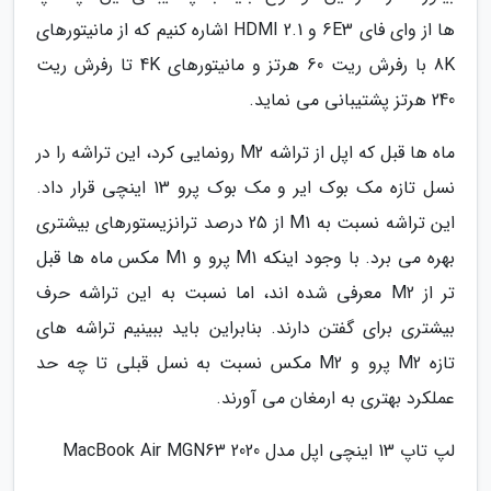
ها از وای فای 6E3 و HDMI 2.1 اشاره کنیم که از مانیتورهای
8K با رفرش ریت 60 هرتز و مانیتورهای 4K تا رفرش ریت
240 هرتز پشتیبانی می نماید.
ماه ها قبل که اپل از تراشه M2 رونمایی کرد، این تراشه را در
نسل تازه مک بوک ایر و مک بوک پرو 13 اینچی قرار داد.
این تراشه نسبت به M1 از 25 درصد ترانزیستورهای بیشتری
بهره می برد. با وجود اینکه M1 پرو و M1 مکس ماه ها قبل
تر از M2 معرفی شده اند، اما نسبت به این تراشه حرف
بیشتری برای گفتن دارند. بنابراین باید ببینیم تراشه های
تازه M2 پرو و M2 مکس نسبت به نسل قبلی تا چه حد
عملکرد بهتری به ارمغان می آورند.
لپ تاپ 13 اینچی اپل مدل MacBook Air MGN63 2020