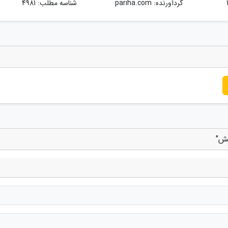
گردآورنده:
pariha.com
شناسه مطلب: 4981
خش"